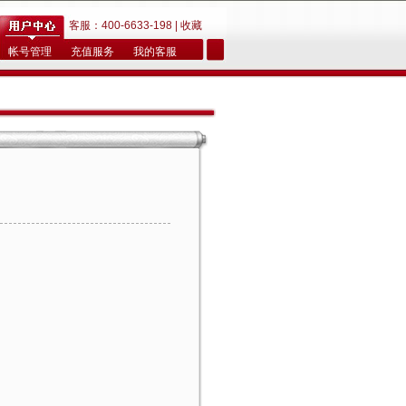
客服：400-6633-198 |
收藏
帐号管理
充值服务
我的客服