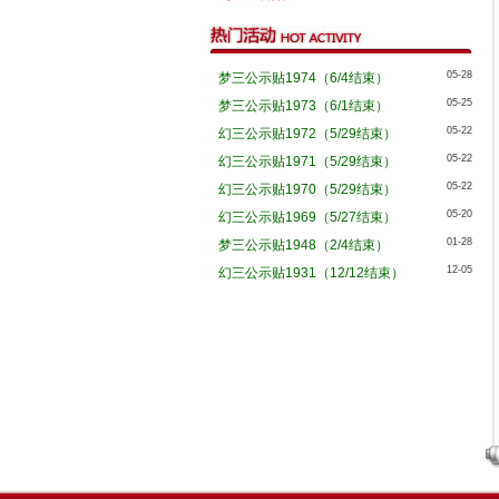
05-28
梦三公示贴1974（6/4结束）
05-25
梦三公示贴1973（6/1结束）
05-22
幻三公示贴1972（5/29结束）
05-22
幻三公示贴1971（5/29结束）
05-22
幻三公示贴1970（5/29结束）
05-20
幻三公示贴1969（5/27结束）
01-28
梦三公示贴1948（2/4结束）
12-05
幻三公示贴1931（12/12结束）