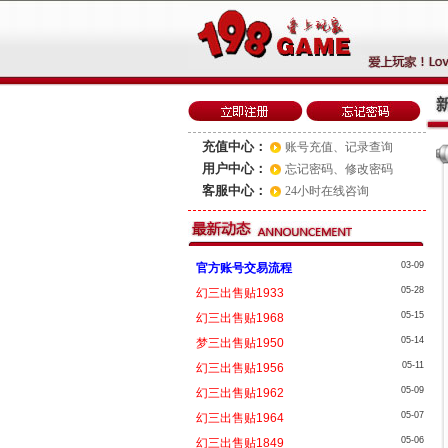
充值中心：
账号充值
、
记录查询
用户中心：
忘记密码
、
修改密码
客服中心：
24小时在线咨询
03-09
官方账号交易流程
05-28
幻三出售贴1933
05-15
幻三出售贴1968
05-14
梦三出售贴1950
05-11
幻三出售贴1956
05-09
幻三出售贴1962
05-07
幻三出售贴1964
05-06
幻三出售贴1849