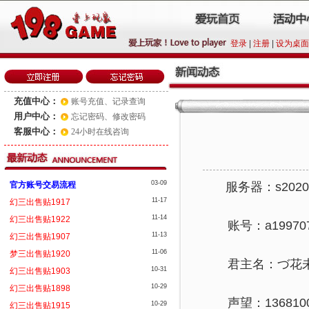
登录
|
注册
|
设为桌面
充值中心：
账号充值
、
记录查询
用户中心：
忘记密码
、
修改密码
客服中心：
24小时在线咨询
03-09
官方账号交易流程
服务器：s202
11-17
幻三出售贴1917
11-14
幻三出售贴1922
账号：a1997072
11-13
幻三出售贴1907
11-06
梦三出售贴1920
君主名：づ花未
10-31
幻三出售贴1903
10-29
幻三出售贴1898
声望：13681001
10-29
幻三出售贴1915