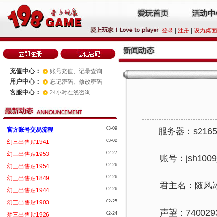
登录
|
注册
|
设为桌面
充值中心：
账号充值
、
记录查询
用户中心：
忘记密码
、
修改密码
客服中心：
24小时在线咨询
03-09
官方账号交易流程
服务器：s216
03-02
幻三出售贴1941
02-27
幻三出售贴1953
账号：jsh1009_
02-26
幻三出售贴1954
02-26
幻三出售贴1849
君主名：随风
02-26
幻三出售贴1944
02-25
幻三出售贴1903
声望：7400293
02-24
梦三出售贴1926